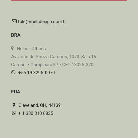
fale@meltdesign.com.br
BRA
Helbor Offices
Av. José de Souza Campos, 1073. Sala 16.
Cambuí • Campinas/SP • CEP 13025-320
+55 19 3295-0070
EUA
Cleveland, OH, 44139
+ 1 330 310 6835